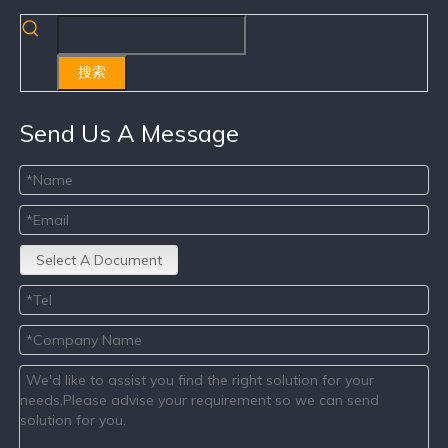
搜索
Send Us A Message
Select A Document