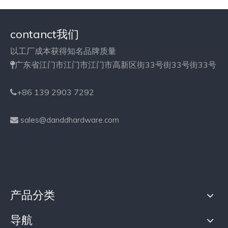
contanct我们
以工厂成本获得知名品牌质量
广东省江门市江门市江门市高新区街33号街33号街33号

+86 139 2903 7292

sales@danddhardware.com

产品分类
导航