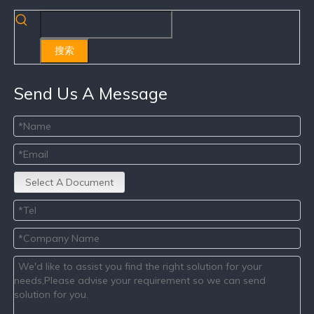
搜索
Send Us A Message
Select A Document