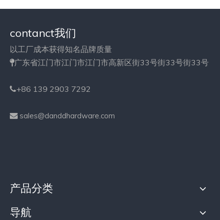
contanct我们
以工厂成本获得知名品牌质量
广东省江门市江门市江门市高新区街33号街33号街33号

+86 139 2903 7292

sales@danddhardware.com

产品分类
导航