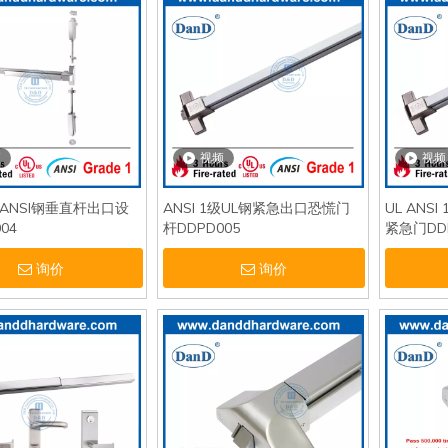
频
视频
视频
ANSI钢垂直杆出口设
ANSI 1级UL钢紧急出口恐慌门
UL AN
04
杆DDPD005
紧急门DDP
询价
询价