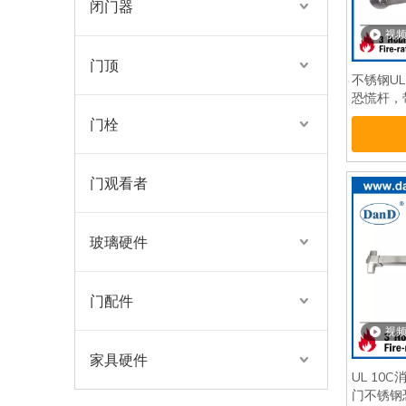
闭门器
视
门顶
不锈钢UL A
恐慌杆，带
门栓
门观看者
玻璃硬件
门配件
视
家具硬件
UL 10
门不锈钢恐