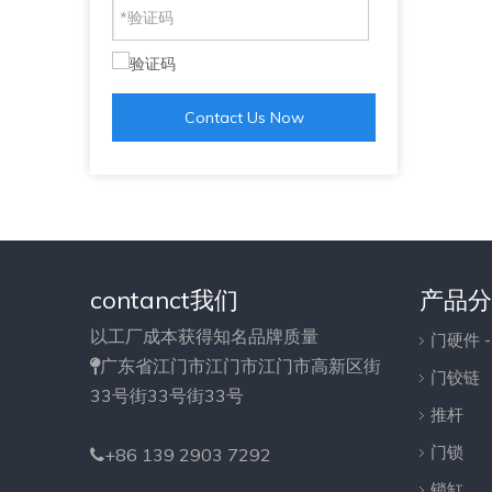
Contact Us Now
contanct我们
产品分
以工厂成本获得知名品牌质量
门硬件 
广东省江门市江门市江门市高新区街

门铰链
33号街33号街33号
推杆
门锁
+86 139 2903 7292

锁缸