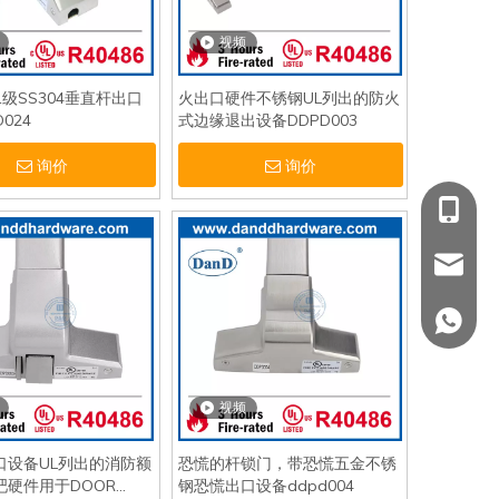
视频
I 1级SS304垂直杆出口
火出口硬件不锈钢UL列出的防火
024
式边缘退出设备DDPD003
询价
询价
+86 139
sales@
+86 139
视频
口设备UL列出的消防额
恐慌的杆锁门，带恐慌五金不锈
吧硬件用于DOOR
钢恐慌出口设备ddpd004