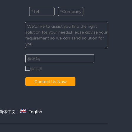
Contact Us Now
简体中文
|
English