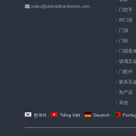
sales@danddhardware.com

门把手
闭门器
门顶
门栓
门观看
玻璃五
门配件
家具五
热产品
其他
한국어
|
Tiếng Việt
|
Deutsch
|
Portu