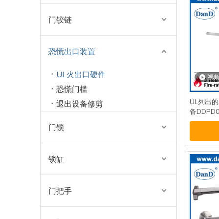
门铰链
恐慌出口装置
UL火出口硬件
视
恐慌门槛
UL列出的
退出设备修剪
备DDPD0
门锁
锁缸
门把手