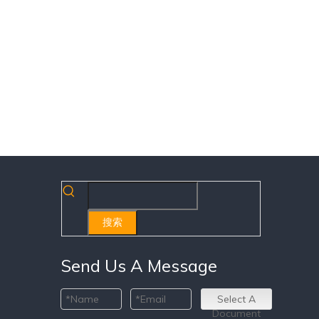
搜索
Send Us A Message
Select A
Document