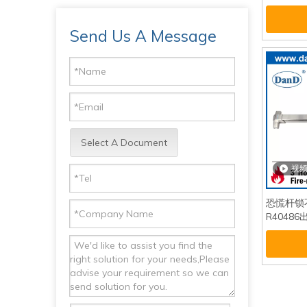
Send Us A Message
Select A Document
视
恐慌杆锁
R4048