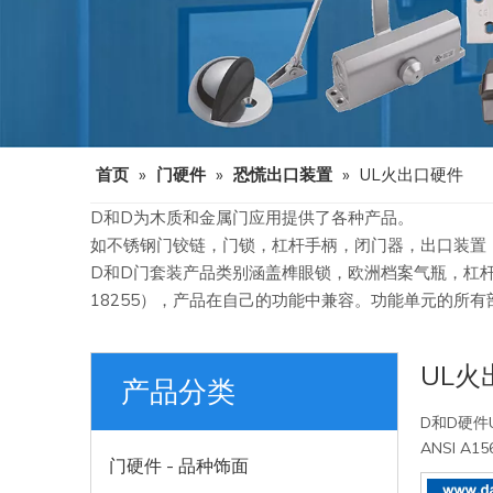
首页
»
门硬件
»
恐慌出口装置
»
UL火出口硬件
D和D为木质和金属门应用提供了各种产品。
如不锈钢门铰链，门锁，杠杆手柄，闭门器，出口装置
D和D门套装产品类别涵盖榫眼锁，欧洲档案气瓶，杠杆手柄
18255），产品在自己的功能中兼容。功能单元的所
UL火
产品分类
D和D硬件
ANSI 
门硬件 - 品种饰面