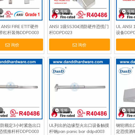
频
视频
视频
NSI FIRE ETIT硬件
ANSI 1级SS304消防硬件恐慌门
UL ANS
杠杆装饰DDPD003
杆DDPD023
设备DDPD
询价
询价
频
视频
视频
C消防额定3小时紧急出口
UL列出的边缘型火出口设备触摸
钢轮辋出
慌推杆杆DDPD003
杆钢pan panic bar ddpd003
定恐慌酒