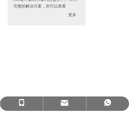
团队
质量
服务
通过我们的伙伴关系，我们已经开发了广泛的市场知
识并了解技术规范和质量要求。我们相信我们有能力
帮助您在业务中繁荣。
D&D硬件架构门硬件解决
sales@danddhardware.com
+86 139 2903 7292
+86 139 2903 7292
方案