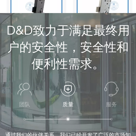
BS EN12209不锈钢304
CE EN12209 EURO
欧元火额定劲lotise lock-
FIRE额定窗框门商业门
ddml009
Lock-ddml026
查看更多
查看更多