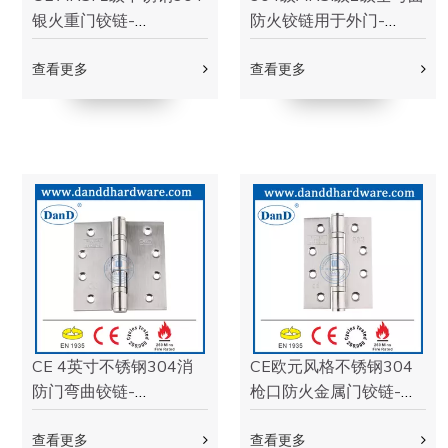
商业门锁
D和D硬件商用门锁通过CE EN12209，EN1634 260min火灾
额定试验。商用门锁是根据最高工程标准制造的，可为商业建
筑提供高质量的安全门锁。
阅读更多
门
H
ing
学到更多