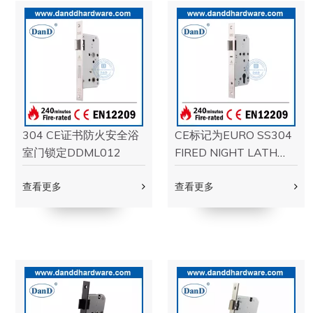
热销售SUS304
SS304夜间闩锁板与气
ESCUTCHEON LEVER
缸配合使用紧急出口门-
TRIM用于恐慌设备
DDPD011
DDPD014
查看更多
查看更多
门锁
学到更多