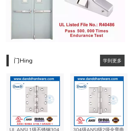
商用灭火硬件
RIM安装，榫眼和表面垂直杆配置中提供商用灭火五金系列
D
.
和D硬件灭火硬件已通过UL列出的10 C防火等级和ANSI
A156.3级测试。适用于火灾额定门，逸出的门和紧急出口
门。
阅读更多