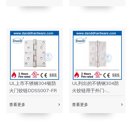
UL ANSI 1级不锈钢304
304级ANSI级2级全弯曲
银火重门铰链-
防火铰链用于外门-
DDSS001-ANSI-1
DDSS001-ASI-2-
查看更多
4.5x4x3.4
查看更多