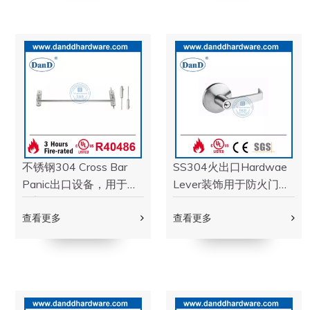
黑色滚珠轴承NRP对接
火复合门铰链
铰链DDSS058
DDSS011b-5x4x3
查看更多
查看更多
P
an
退出设备
学到更多
UL列出的ANSI不锈钢火
UL ANSI 1级SS304垂直