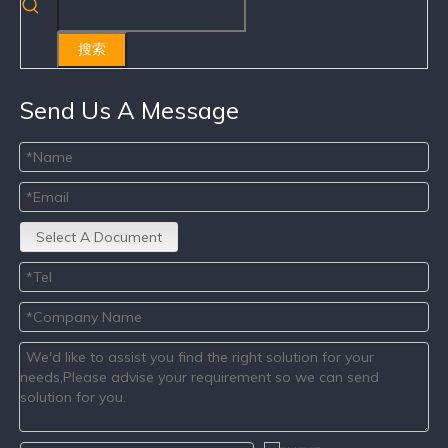
搜索
Send Us A Message
Select A Document