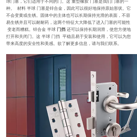
球门塞，它们适用于不同的门。这
重型橡胶
门塞是我们门塞的一
种。 材料
半球
门塞是锌合金，因此可以很好地保持原始形状。它
不会变黄或生锈。固体中的主体也可以长期保持光滑的表面，不容
易生锈并且可以耐耐药，这两个特征大大降低了进入门塞的可能性
变老而糟糕。锌合金
半球
门挡
还可以保持长期润滑，使您方便地
打开和关闭门。这
半球
门挡 平稳且易于安装和使用，它可以为您
带来高度的安全性和美感。欲了解更多信息，请与我们联系。