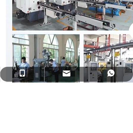
sales@danddhardware.com
+86 139 2903 7292
+86 139 2903 7292
D&D硬件
提供组合
产品
适合个人
建筑
, 不仅会见
设计
和功能的要求
，也是
期望的预算
.