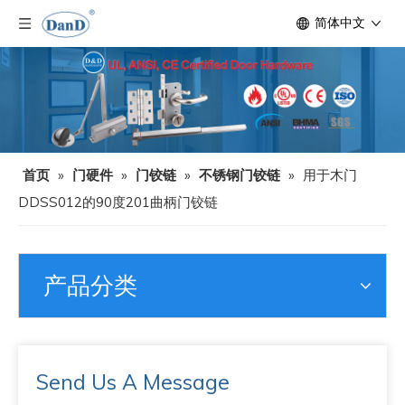
简体中文
首页
»
门硬件
»
门铰链
»
不锈钢门铰链
»
用于木门
DDSS012的90度201曲柄门铰链
产品分类
Send Us A Message