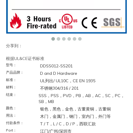
分享到：
根据UL&CE证书标准
型号：
DDSS012-SS201
产品品牌：
D and D Hardware
标准：
UL列出/ UL10C，CE EN 1935
材料：
不锈钢304/316 / 201
结束：
SSS，PSS，PVD，PB，AB，AC，SC，PC，
SB，MB
颜色：
银色，黑色，金色，古董黄铜，古董铜
用法：
木门，金属门，钢门，室内门，外门等
付款条件：
T / T，L / C，D / P，西联汇款
Port：
江门/广州/深圳市