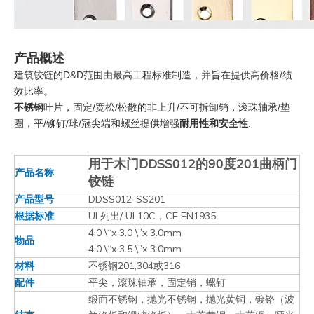
产品概述
建筑铰链的D&D范围由最高工程标准制造，并旨在提供高价格/绩
效比率。
不锈钢
叶片，固定/宽松/松散的非上升/不可拆卸销，滚珠轴承/垫
圈，平/铆钉/球/冠尖端和螺丝提供增强
耐用性和安全性
.
用于木门DDSS012的90度201曲柄门
产品名称
铰链
产品型号
DDSS012-SS201
根据标准
UL列出/ UL10C，CE EN1935
4.0 \“x 3.0 \”x 3.0mm
物品
4.0 \“x 3.5 \”x 3.0mm
材料
不锈钢201,304或316
配件
平尖，滚珠轴承，固定销，螺钉
缎面不锈钢，抛光不锈钢，抛光黄铜，镀铬（波